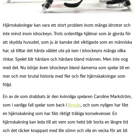
Hjärnskakningar kan vara ett stort problem inom många idrotter och
inte minst inom ishockeyn. Trots ordentliga hjälmar som är gjorda för
att skydda huvudet, som ju är kanske det viktigaste som en människa
har, så tilltar det hårda våldet ute på isen i ishockeyns många olika
rinkar. Spelet blir hårdare och hårdare bland männen. Men inte nog
med det. Nu börjar även ishockeyn bland damerna som spelar bli en
mer och mer brutal historia med fler och fler hjärnskakningar som
följd.
En av de som drabbats är den kvinnliga spelaren Caroline Markström,
som i vanliga fall spelar som back i
Brynäs
, och som nyligen har fått
en hjärnskakning som har fått riktigt tråkiga konsekvenser. En
hjärnskakning kan leda till att vem som helst blir borta en längre tid
och det räcker knappast med lite sömn och vila en vecka för att bli