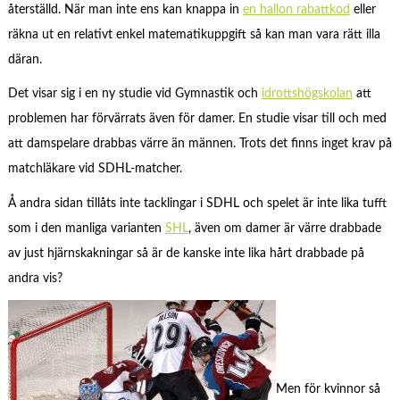
återställd. När man inte ens kan knappa in
en hallon rabattkod
eller
räkna ut en relativt enkel matematikuppgift så kan man vara rätt illa
däran.
Det visar sig i en ny studie vid Gymnastik och
idrottshögskolan
att
problemen har förvärrats även för damer. En studie visar till och med
att damspelare drabbas värre än männen. Trots det finns inget krav på
matchläkare vid SDHL-matcher.
Å andra sidan tillåts inte tacklingar i SDHL och spelet är inte lika tufft
som i den manliga varianten
SHL
, även om damer är värre drabbade
av just hjärnskakningar så är de kanske inte lika hårt drabbade på
andra vis?
Men för kvinnor så