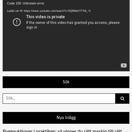
Videospelare
Code 150: Unknown error.
Ladda ner fil: https://www.youtube.com/watch?v=5Q80bhJYTII&_=1
Sök
Search
for:
Nya Inlägg
Byggauktioner i praktiken: så vinner du rätt maskin till rätt