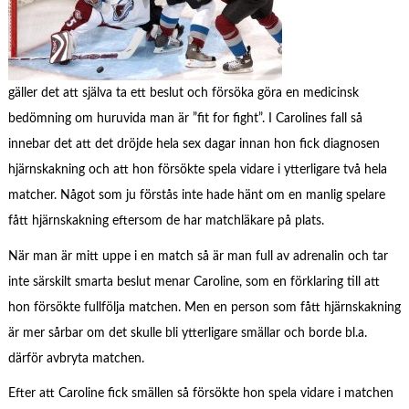
gäller det att själva ta ett beslut och försöka göra en medicinsk
bedömning om huruvida man är ”fit for fight”. I Carolines fall så
innebar det att det dröjde hela sex dagar innan hon fick diagnosen
hjärnskakning och att hon försökte spela vidare i ytterligare två hela
matcher. Något som ju förstås inte hade hänt om en manlig spelare
fått hjärnskakning eftersom de har matchläkare på plats.
När man är mitt uppe i en match så är man full av adrenalin och tar
inte särskilt smarta beslut menar Caroline, som en förklaring till att
hon försökte fullfölja matchen. Men en person som fått hjärnskakning
är mer sårbar om det skulle bli ytterligare smällar och borde bl.a.
därför avbryta matchen.
Efter att Caroline fick smällen så försökte hon spela vidare i matchen