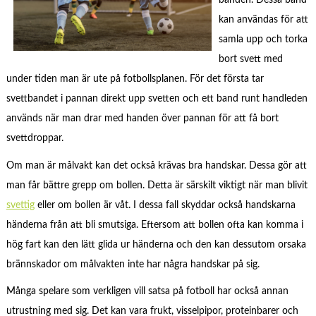
banden. Dessa band
kan användas för att
samla upp och torka
bort svett med
under tiden man är ute på fotbollsplanen. För det första tar
svettbandet i pannan direkt upp svetten och ett band runt handleden
används när man drar med handen över pannan för att få bort
svettdroppar.
Om man är målvakt kan det också krävas bra handskar. Dessa gör att
man får bättre grepp om bollen. Detta är särskilt viktigt när man blivit
svettig
eller om bollen är våt. I dessa fall skyddar också handskarna
händerna från att bli smutsiga. Eftersom att bollen ofta kan komma i
hög fart kan den lätt glida ur händerna och den kan dessutom orsaka
brännskador om målvakten inte har några handskar på sig.
Många spelare som verkligen vill satsa på fotboll har också annan
utrustning med sig. Det kan vara frukt, visselpipor, proteinbarer och