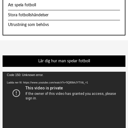
Att spela fotboll
Stora fotbollshändelser
Utrustning som behövs
Lär dig hur man spelar fotboll
Videospelare
Code 150: Unknown error.
Ladda ner fil: https://www.youtube.com/watch?v=5Q80bhJYTII&_=1