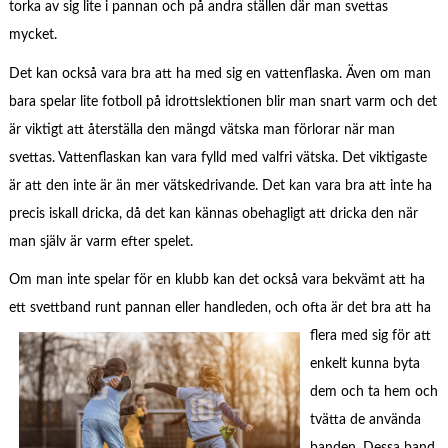
torka av sig lite i pannan och på andra ställen där man svettas
mycket.
Det kan också vara bra att ha med sig en vattenflaska. Även om man
bara spelar lite fotboll på idrottslektionen blir man snart varm och det
är viktigt att återställa den mängd vätska man förlorar när man
svettas. Vattenflaskan kan vara fylld med valfri vätska. Det viktigaste
är att den inte är än mer vätskedrivande. Det kan vara bra att inte ha
precis iskall dricka, då det kan kännas obehagligt att dricka den när
man själv är varm efter spelet.
Om man inte spelar för en klubb kan det också vara bekvämt att ha
ett svettband runt pann
an eller handleden, och ofta är det bra att ha
flera med sig för att
enkelt kunna byta
dem och ta hem och
tvätta de använda