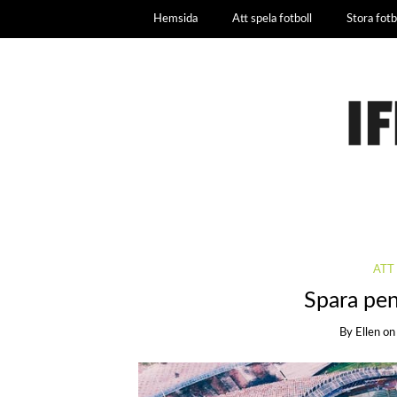
Hemsida
Att spela fotboll
Stora fot
ATT
Spara pen
By
Ellen
o