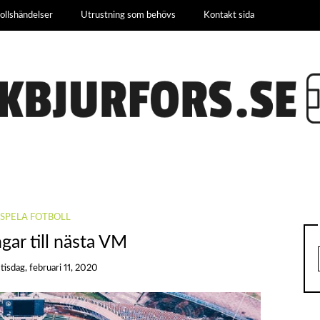
bollshändelser
Utrustning som behövs
Kontakt sida
 SPELA FOTBOLL
gar till nästa VM
n
tisdag, februari 11, 2020