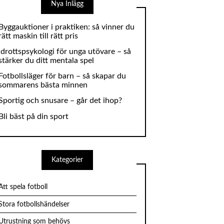
Nya Inlägg
Byggauktioner i praktiken: så vinner du
rätt maskin till rätt pris
Idrottspsykologi för unga utövare – så
stärker du ditt mentala spel
Fotbollsläger för barn – så skapar du
sommarens bästa minnen
Sportig och snusare – går det ihop?
Bli bäst på din sport
Kategorier
Att spela fotboll
Stora fotbollshändelser
Utrustning som behövs