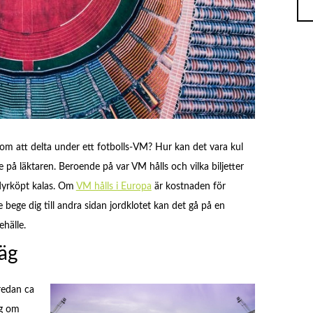
om att delta under ett fotbolls-VM? Hur kan det vara kul
 på läktaren. Beroende på var VM hålls och vilka biljetter
 dyrköpt kalas. Om
VM hålls i Europa
är kostnaden för
e bege dig till andra sidan jordklotet kan det gå på en
hälle.
väg
redan ca
ng om