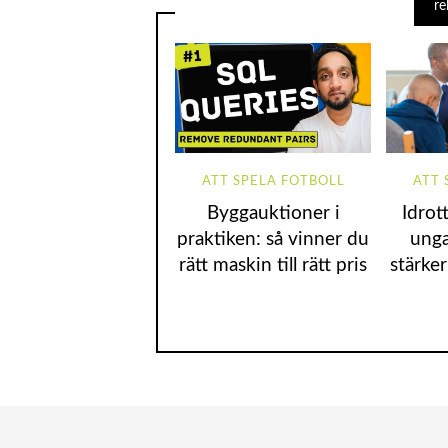
re
ATT SPELA FOTBOLL
ATT 
Byggauktioner i
Idrot
praktiken: så vinner du
unga
rätt maskin till rätt pris
stärker