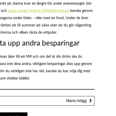
änkt att stanna kvar en längre tid under evenemanget, bör
d och
spara pengar med en tillförlitlig metod
, kanske genom
pengarna under tiden – eller med en fond. Under de åren
 räntan att få summan att växa utan att du gör någonting
törerna och vilken ränta de erbjuder.
ta upp andra besparingar
som man åker till ett VM och om det är din dröm ska du
åt bara inte dina andra, viktigare besparingar ätas upp genom
M. Om du verkligen inte har råd, kanske du kan nöja dig med
e vistelse istället.
Nästa inlägg