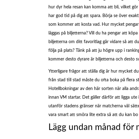
hur dyr hela resan kan komma att bli, vilket gör
har god tid på dig att spara. Börja se över exak
som kommer att kosta vad. Hur mycket pengar
läggas på biljetterna? Vill du ha pengar att köpa
biljetterna om ditt favoritlag går vidare så att d
följa på plats? Tänk på att ju högre upp i rankin
kommer desto dyrare är biljetterna och desto svår
Ytterligare frågor att ställa dig är hur mycket d
från stad till stad måste du ofta boka på flera st
Hotellbokningar av den här sorten när alla andra
innan VM startar. Det gäller därför att ligga ute 
utanför stadens gränser när matcherna väl sätt
vara smart att smöra lite extra så att du kan bo gr
Lägg undan månad för