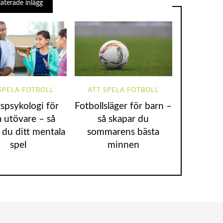
laterade inlägg
SPELA FOTBOLL
ATT SPELA FOTBOLL
tspsykologi för
Fotbollsläger för barn –
 utövare – så
så skapar du
 du ditt mentala
sommarens bästa
spel
minnen