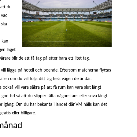
 att du
t vad
 ska
u kan
gen laget
are blir de att få tag på efter bara ett litet tag.
u vill lägga på hotell och boende. Eftersom matcherna flyttas
ällen om du vill följa ditt lag hela vägen de är där.
 också vill vara säkra på att få rum kan vara slut långt
i god tid så att du slipper tälta någonstans eller sova långt
er igång. Om du har bekanta i landet där VM hålls kan det
atis eller billigare.
 månad