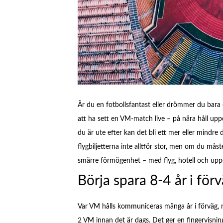
Är du en fotbollsfantast eller drömmer du bara 
att ha sett en VM-match live – på nära håll uppe
du är ute efter kan det bli ett mer eller mindre
flygbiljetterna inte alltför stor, men om du måst
smärre förmögenhet – med flyg, hotell och uppe
Börja spara 8-4 år i för
Var VM hålls kommuniceras många år i förväg, 
2 VM innan det är dags. Det ger en fingervisni